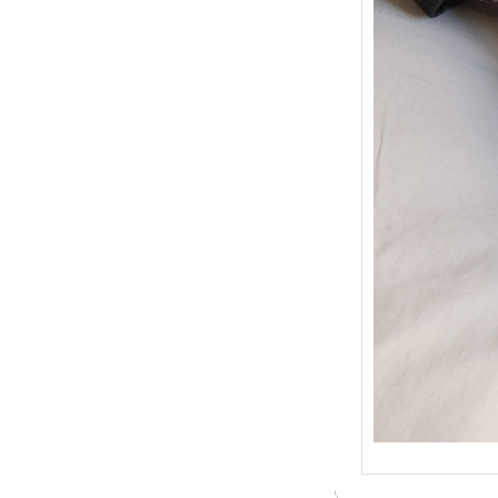
{Trico
: Je t
socqu
C’est 
conséc
j’organ