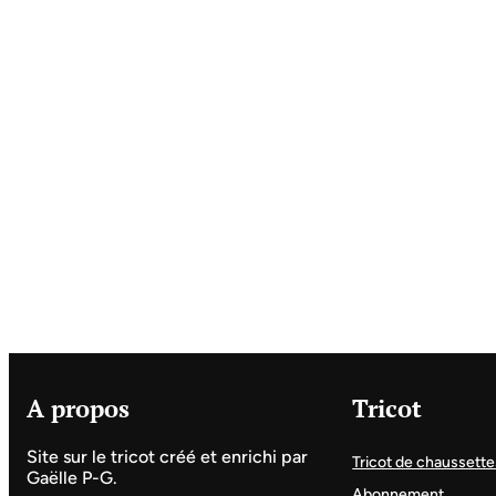
A propos
Tricot
Site sur le tricot créé et enrichi par
Tricot de chaussette
Gaëlle P-G.
Abonnement