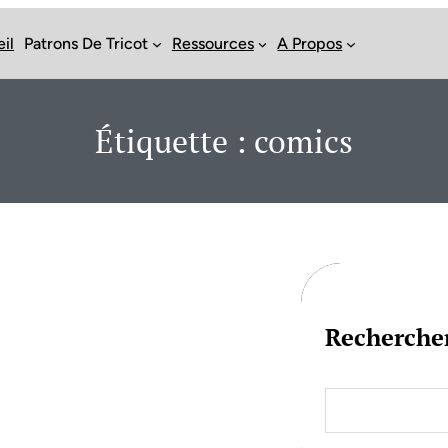
il
Patrons De Tricot
Ressources
A Propos
Étiquette :
comics
Recherche
S
e
a
r