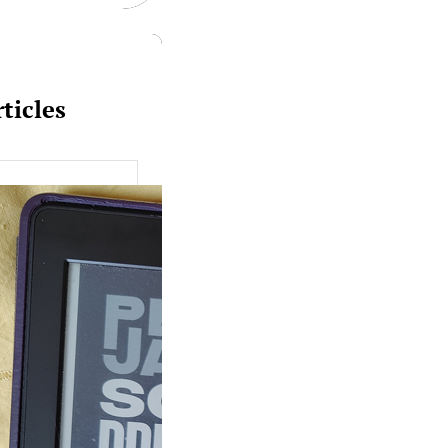
ticles
uquine #149