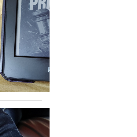
ande surprise, j’ai
é dans la série
Grace »…