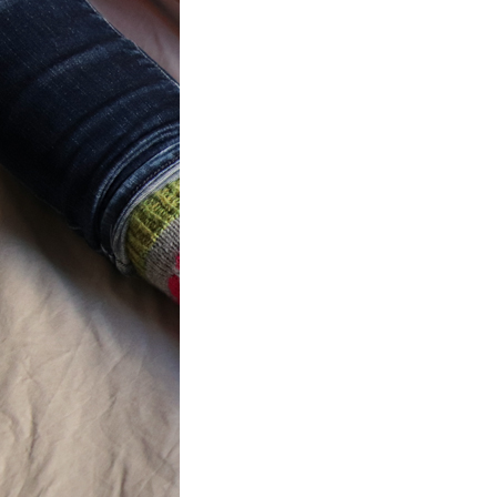
t} Flower
 socks
ron a été
ement créé pour
mbres de…