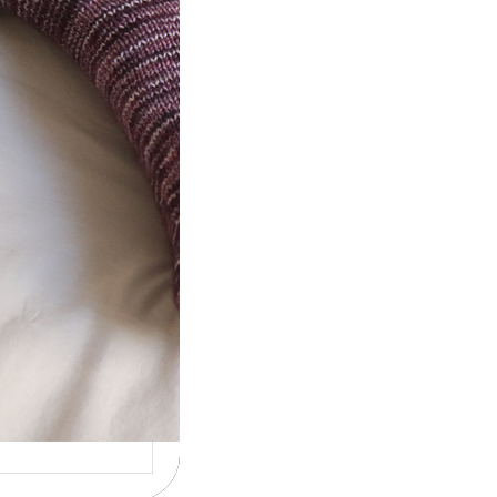
t} Le défi 2026
ricote mes
ettes
la 4ème année
utive que
ise un défi de…