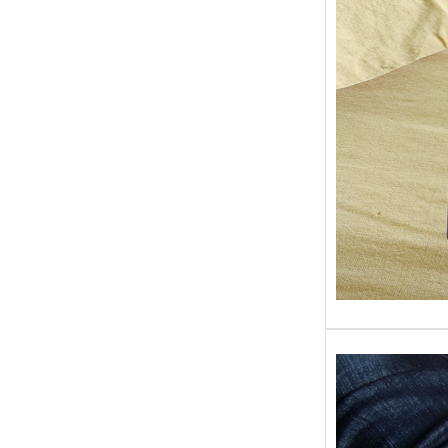
Sans gr
replong
« Roy 