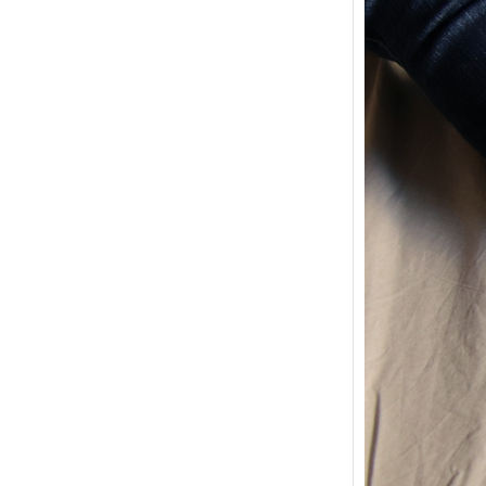
{Trico
power
Ce pat
initial
les me