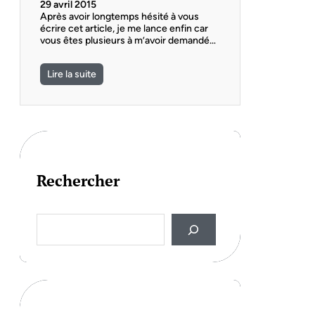
29 avril 2015
Après avoir longtemps hésité à vous
écrire cet article, je me lance enfin car
vous êtes plusieurs à m’avoir demandé…
Lire la suite
Rechercher
S
e
a
r
c
h