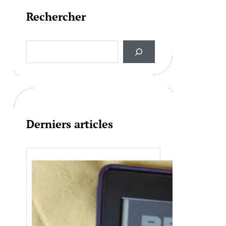
Rechercher
S
e
a
r
c
h
Derniers articles