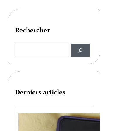
Rechercher
S
e
a
r
c
h
Derniers articles