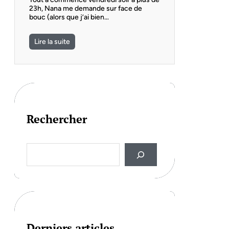
23h, Nana me demande sur face de
bouc (alors que j’ai bien…
Lire la suite
Rechercher
S
e
a
r
c
h
Derniers articles