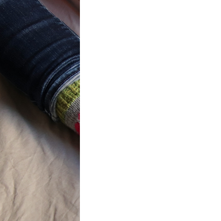
t} Flower
 socks
ron a été
ement créé pour
mbres de…