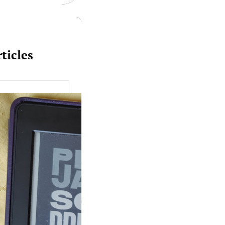
ticles
uquine #149