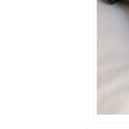
{Trico
: Je t
socqu
C’est 
conséc
j’organ