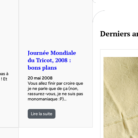
c
h
Derniers ar
Journée Mondiale
du Tricot, 2008 :
bons plans
pas à
20 mai 2008
! Et
Vous allez finir par croire que
je ne parle que de ça (non,
rassurez-vous, je ne suis pas
monomaniaque :P)…
Lire la suite
Je bo