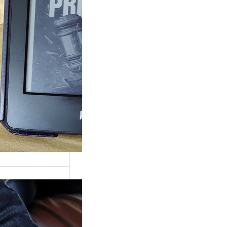
ande surprise, j’ai
é dans la série
Grace »…