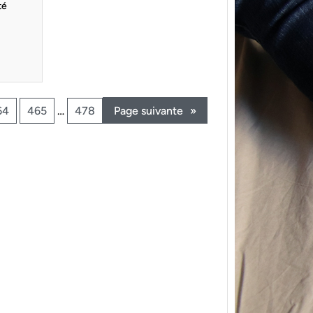
té
64
465
…
478
Page suivante
»
{Trico
power
Ce pat
initial
les me