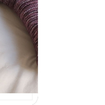
t} Le défi 2026
ricote mes
ettes
la 4ème année
utive que
ise un défi de…