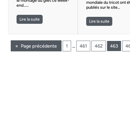
le montage du gilet ce week-
mondiale du tricot ont é
end……
publiés sur le site…
Lire la suite
Lire la suite
«
Page précédente
1
…
461
462
463
4