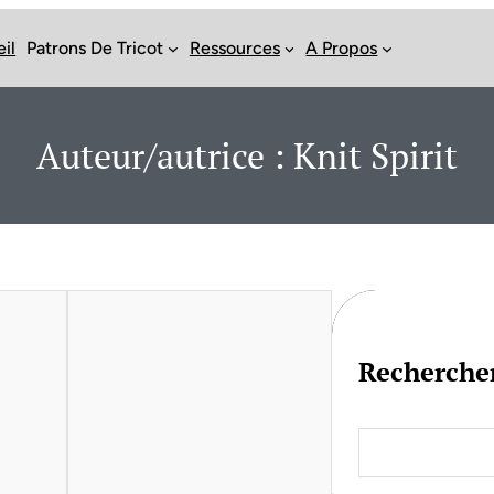
il
Patrons De Tricot
Ressources
A Propos
Auteur/autrice :
Knit Spirit
Recherche
S
e
a
r