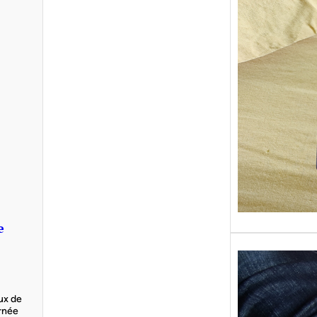
Sans gr
replong
« Roy 
e
eux de
urnée