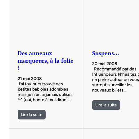
Des anneaux
Suspens…
marqueurs, à la folie
20 mai 2008
!
Recommandé par des
Influenceurs N’hésitez 
21 mai 2008
en parler autour de vous 
J’ai toujours trouvé des
surtout, surveiller les
petites babioles adorables
nouveaux billets…
mais je n’en ai jamais utilisé !
^^ (oui, honte à moi diront…
Lire la suite
Lire la suite