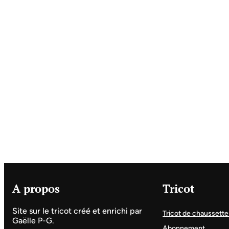
A propos
Tricot
Site sur le tricot créé et enrichi par
Tricot de chaussette
Gaëlle P-G.
Abonnement