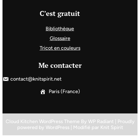
C’est gratuit
Bibliothèque
Glossaire
Tricot en couleurs
Me contacter
contact@knitspirit.net
Paris (France)
Cloud Kitchen WordPress Theme
By
WP Radiant
| Proudly
powered by
WordPress
| Modifié par
Knit Spirit