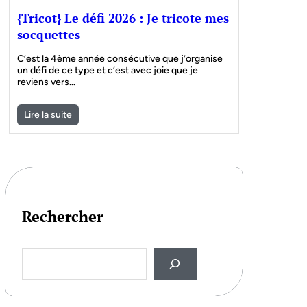
{Tricot} Le défi 2026 : Je tricote mes
socquettes
C’est la 4ème année consécutive que j’organise
un défi de ce type et c’est avec joie que je
reviens vers…
Lire la suite
Rechercher
S
e
a
r
c