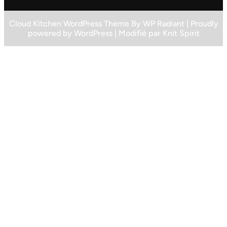
Cloud Kitchen WordPress Theme
By
WP Radiant
| Proudly
powered by
WordPress
| Modifié par
Knit Spirit