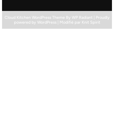
Cloud Kitchen WordPress Theme
By
WP Radiant
| Proudly
powered by
WordPress
| Modifié par
Knit Spirit