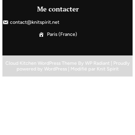
Me contacter
contact@knitspirit.net
Paris (France)
Cloud Kitchen WordPress Theme
By
WP Radiant
| Proudly
powered by
WordPress
| Modifié par
Knit Spirit