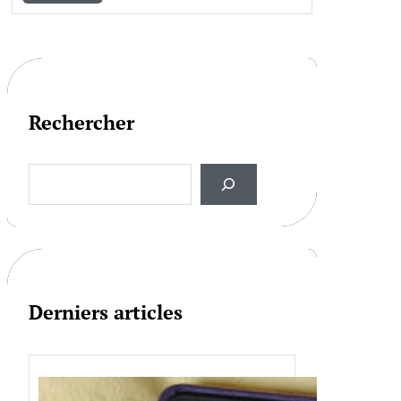
Rechercher
S
e
a
r
c
h
Derniers articles