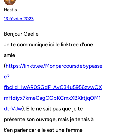
Hestia
13 février 2023
Bonjour Gaëlle
Je te communique ici le linktree d’une
amie
(
https://linktr.ee/Monparcoursdebypasse
e?
fbclid=IwAR0SGdF_AvC34u5956zvwQX
mHdiyx7kmeCagCGbKCmxXBXktjqOM1
dt-VJw
). Elle ne sait pas que je te
présente son ouvrage, mais je tenais à
t’en parler car elle est une femme