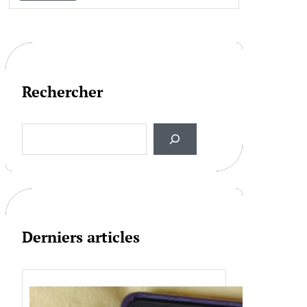
Rechercher
S
e
a
r
c
h
Derniers articles