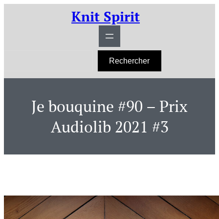
Aller
Knit Spirit
au
contenu
R
Rechercher
e
c
h
e
r
Je bouquine #90 – Prix
c
h
e
Audiolib 2021 #3
r