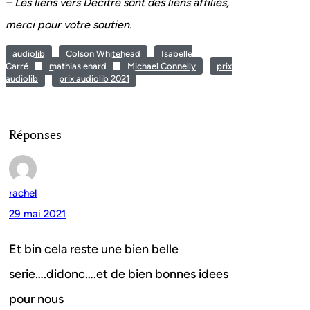
– Les liens vers Decitre sont des liens affiliés,
merci pour votre soutien.
audiolib
Colson Whitehead
Isabelle
Carré
mathias enard
Michael Connelly
prix
audiolib
prix audiolib 2021
Réponses
rachel
29 mai 2021
Et bin cela reste une bien belle
serie….didonc….et de bien bonnes idees
pour nous