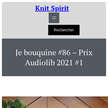
Aller
Knit Spirit
au
contenu
R
Rechercher
e
c
h
e
r
Je bouquine #86 – Prix
c
h
e
Audiolib 2021 #1
r