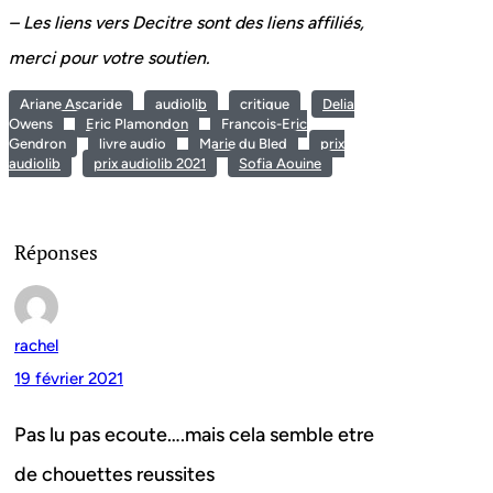
– Les liens vers Decitre sont des liens affiliés,
merci pour votre soutien.
Ariane Ascaride
audiolib
critique
Delia
Owens
Eric Plamondon
François-Eric
Gendron
livre audio
Marie du Bled
prix
audiolib
prix audiolib 2021
Sofia Aouine
Réponses
rachel
19 février 2021
Pas lu pas ecoute….mais cela semble etre
de chouettes reussites