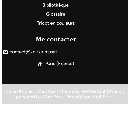
Bibliothèque
Glossaire
Tricot en couleurs
Me contacter
contact@knitspirit.net
Paris (France)
Cloud Kitchen WordPress Theme
By
WP Radiant
| Proudly
powered by
WordPress
| Modifié par
Knit Spirit