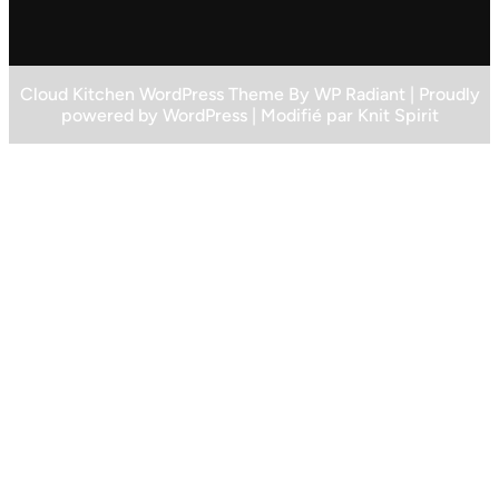
Cloud Kitchen WordPress Theme
By
WP Radiant
| Proudly
powered by
WordPress
| Modifié par
Knit Spirit