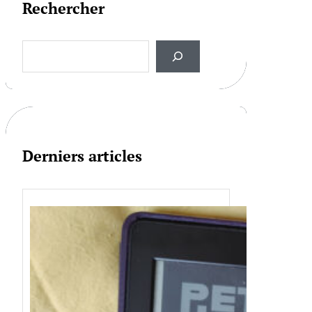
Rechercher
S
e
a
r
c
h
Derniers articles