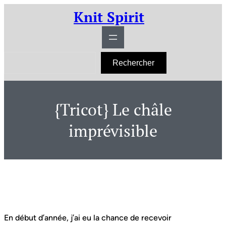
Aller
Knit Spirit
au
contenu
R
Rechercher
e
c
h
e
r
{Tricot} Le châle
c
h
e
imprévisible
r
En début d’année, j’ai eu la chance de recevoir