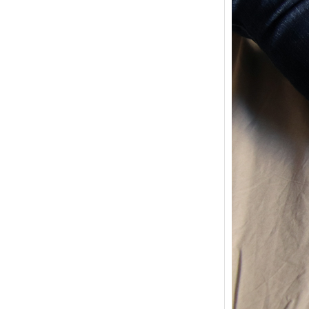
{Trico
power
Ce pat
initial
les me