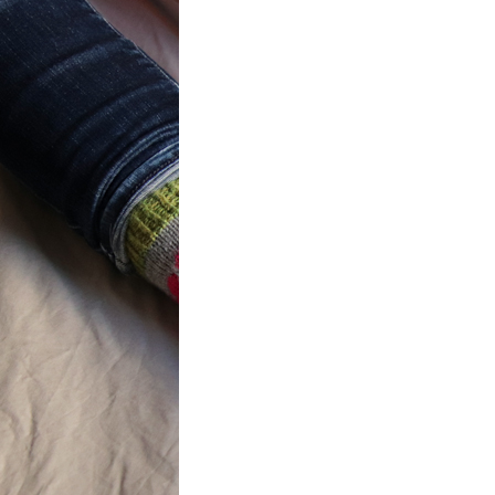
t} Flower
 socks
ron a été
ement créé pour
mbres de…