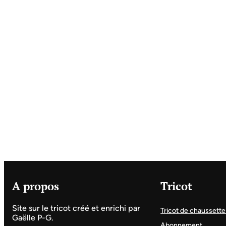
A propos
Tricot
Site sur le tricot créé et enrichi par
Tricot de chaussette
Gaëlle P-G.
Abonnement