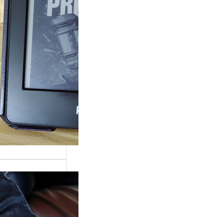
ande surprise, j’ai
é dans la série
Grace »…