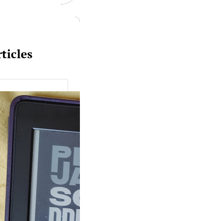
ticles
uquine #149