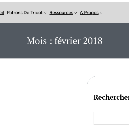
il
Patrons De Tricot
Ressources
A Propos
Mois :
février 2018
Recherche
S
e
a
r