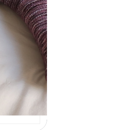
t} Le défi 2026
ricote mes
ettes
la 4ème année
utive que
ise un défi de…