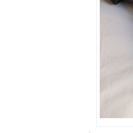
{Trico
: Je t
socqu
C’est 
conséc
j’organ