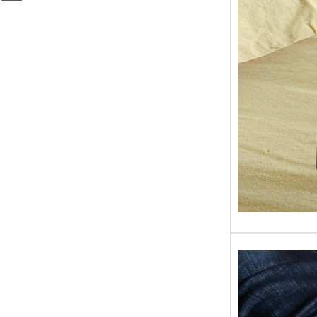
Sans gr
replong
« Roy 