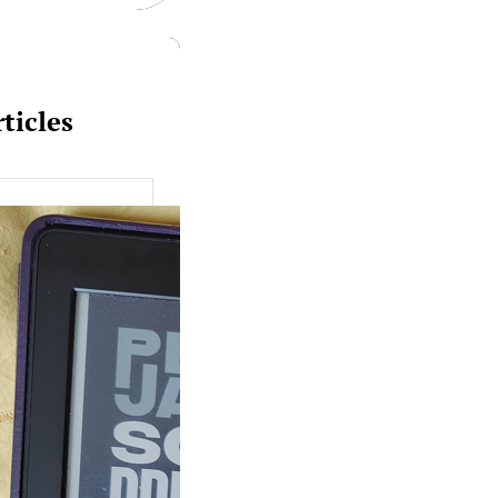
ticles
uquine #149