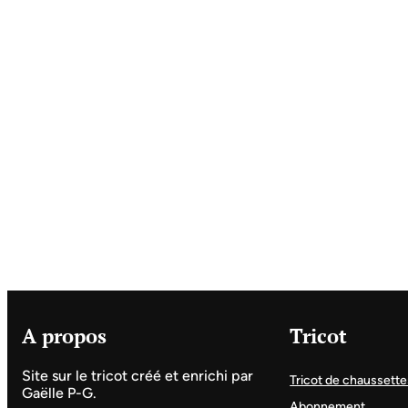
A propos
Tricot
Site sur le tricot créé et enrichi par
Tricot de chaussette
Gaëlle P-G.
Abonnement