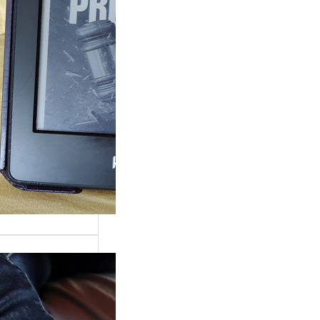
ande surprise, j’ai
é dans la série
Grace »…