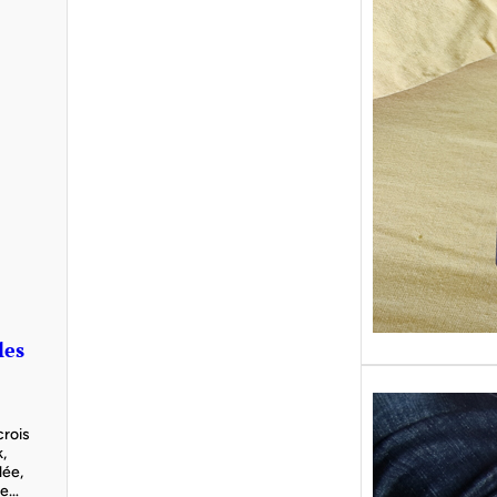
Sans gr
replong
« Roy 
les
crois
k,
lée,
une…