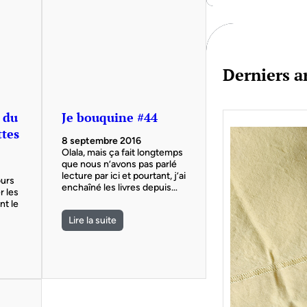
c
h
Derniers ar
s du
Je bouquine #44
ttes
8 septembre 2016
Olala, mais ça fait longtemps
que nous n’avons pas parlé
lecture par ici et pourtant, j’ai
ours
enchaîné les livres depuis…
r les
nt le
Lire la suite
Je bo