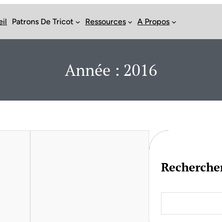
il
Patrons De Tricot
Ressources
A Propos
Année :
2016
Recherche
S
e
a
r