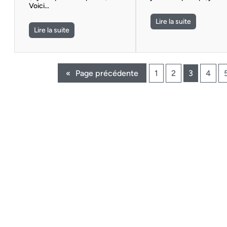
Voici…
Lire la suite
Lire la suite
«
Page précédente
1
2
3
4