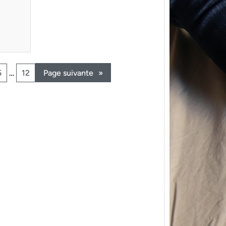
5
…
12
Page suivante
»
{Trico
power
Ce pat
initial
les me