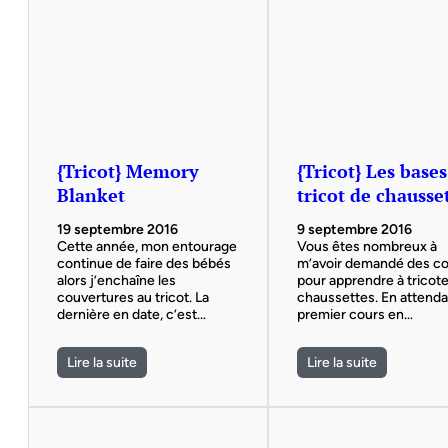
{Tricot} Memory
{Tricot} Les base
Blanket
tricot de chausse
19 septembre 2016
9 septembre 2016
Cette année, mon entourage
Vous êtes nombreux à
continue de faire des bébés
m’avoir demandé des c
alors j’enchaîne les
pour apprendre à tricote
couvertures au tricot. La
chaussettes. En attenda
dernière en date, c’est…
premier cours en…
Lire la suite
Lire la suite