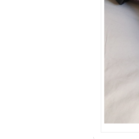
{Trico
: Je t
socqu
C’est 
conséc
j’organ