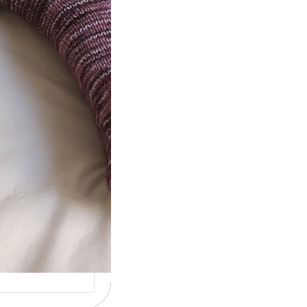
t} Le défi 2026
ricote mes
ettes
la 4ème année
utive que
ise un défi de…