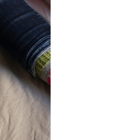
t} Flower
 socks
ron a été
ement créé pour
mbres de…