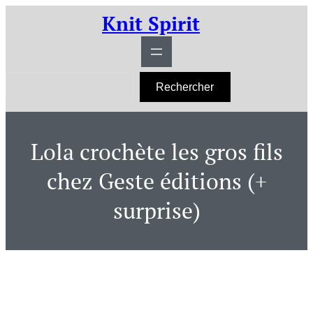
Aller
Knit Spirit
au
contenu
R
Rechercher
e
c
h
e
r
Lola crochète les gros fils
c
h
e
chez Geste éditions (+
r
surprise)