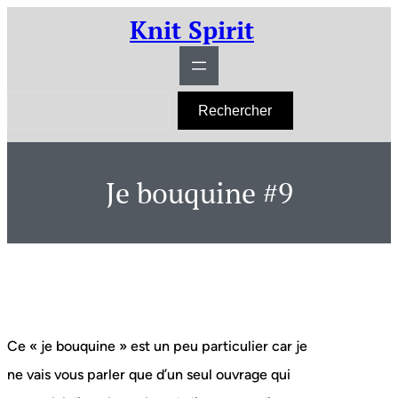
Aller
Knit Spirit
au
contenu
R
Rechercher
e
c
h
e
r
Je bouquine #9
c
h
e
r
Ce « je bouquine » est un peu particulier car je
ne vais vous parler que d’un seul ouvrage qui