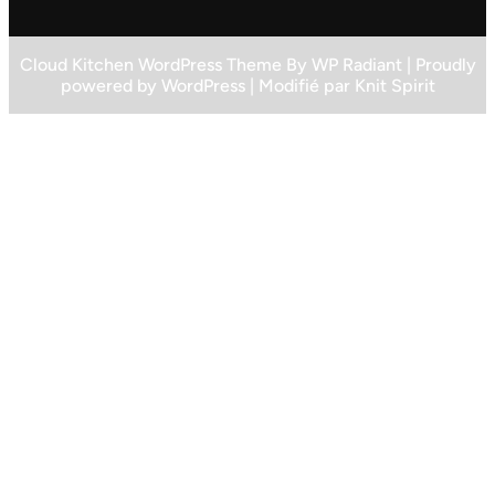
Cloud Kitchen WordPress Theme
By
WP Radiant
| Proudly
powered by
WordPress
| Modifié par
Knit Spirit