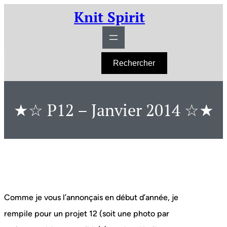
Aller
Knit Spirit
au
contenu
R
Rechercher
e
c
h
e
r
★☆ P12 – Janvier 2014 ☆★
c
h
e
r
Comme je vous l’annonçais en début d’année, je
rempile pour un projet 12 (soit une photo par