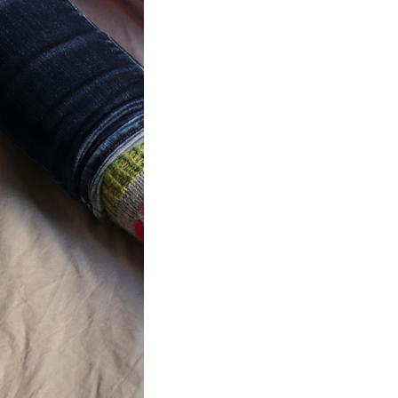
t} Flower
 socks
ron a été
ement créé pour
mbres de…