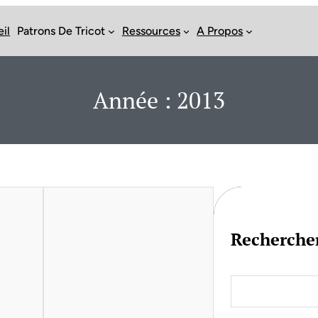
il
Patrons De Tricot
Ressources
A Propos
Année :
2013
Recherche
S
e
a
r