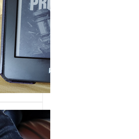
ande surprise, j’ai
é dans la série
Grace »…