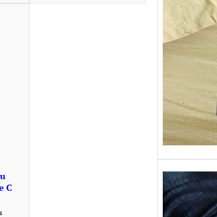
Sans gr
replong
« Roy 
au
e C
s