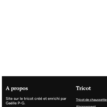
A propos
Tricot
Site sur le tricot créé et enrichi par
Tricot de chaussette
Gaëlle P-G.
Abonnement