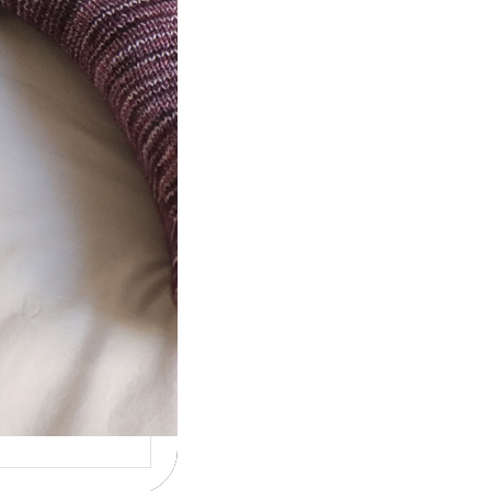
t} Le défi 2026
ricote mes
ettes
la 4ème année
utive que
ise un défi de…