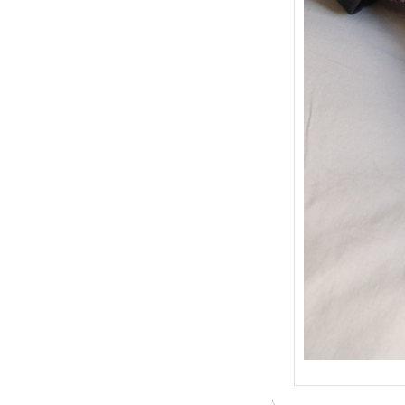
{Trico
: Je t
socqu
C’est 
conséc
j’organ