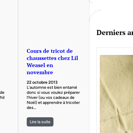
c
h
Derniers ar
Cours de tricot de
chaussettes chez Lil
Weasel en
novembre
22 octobre 2013
L’automne est bien entamé
 de
donc si vous voulez préparer
hil
l’hiver (ou vos cadeaux de
Noël) et apprendre à tricoter
des…
Lire la suite
Je bo