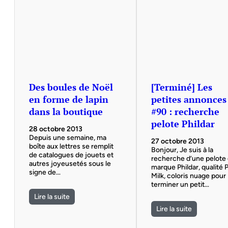
Des boules de Noël
[Terminé] Les
en forme de lapin
petites annonces
dans la boutique
#90 : recherche
pelote Phildar
28 octobre 2013
Depuis une semaine, ma
27 octobre 2013
boîte aux lettres se remplit
Bonjour, Je suis à la
de catalogues de jouets et
recherche d’une pelote
autres joyeusetés sous le
marque Phildar, qualité P
signe de…
Milk, coloris nuage pour
terminer un petit…
Lire la suite
Lire la suite