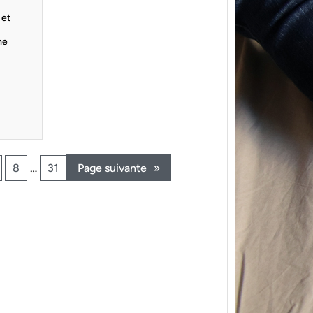
 et
me
{Trico
power
8
…
31
Page suivante
»
Ce pat
initial
les me