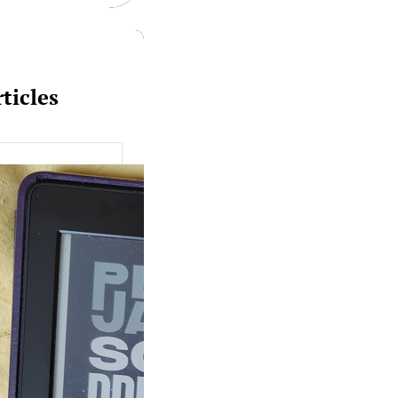
ticles
uquine #149