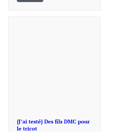
{J’ai testé} Des fils DMC pour
le tricot