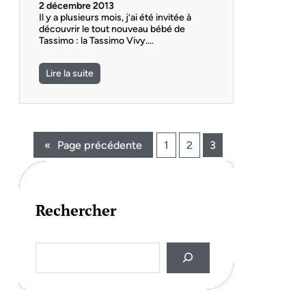
2 décembre 2013
Il y a plusieurs mois, j’ai été invitée à
découvrir le tout nouveau bébé de
Tassimo : la Tassimo Vivy.…
Lire la suite
«
Page précédente
1
2
3
Rechercher
S
e
a
r
c
h