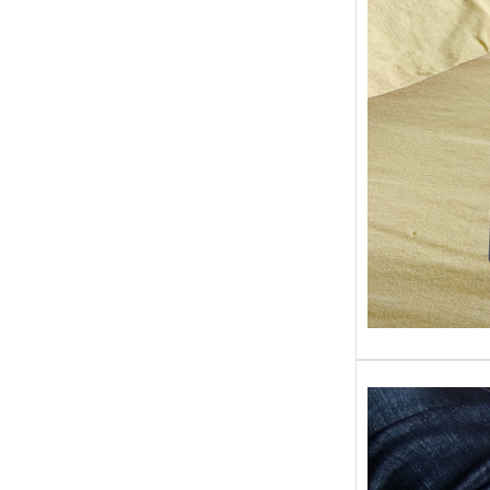
Sans gr
replong
« Roy 