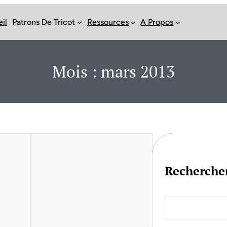
il
Patrons De Tricot
Ressources
A Propos
Mois :
mars 2013
Recherche
S
e
a
r