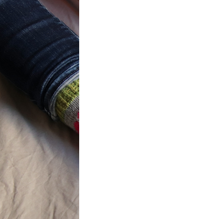
t} Flower
 socks
ron a été
ement créé pour
mbres de…