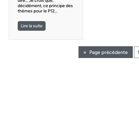
dire… Je crois que,
décidément, ce principe des
thèmes pour le P12…
Lire la suite
«
Page précédente