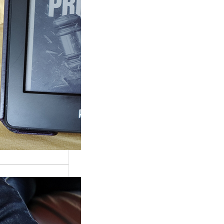
ande surprise, j’ai
é dans la série
Grace »…