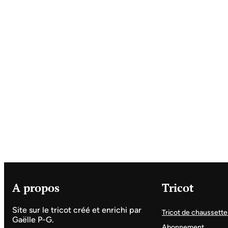
A propos
Tricot
Site sur le tricot créé et enrichi par
Tricot de chaussette
Gaëlle P-G.
Abonnement