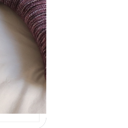
t} Le défi 2026
ricote mes
ettes
la 4ème année
utive que
ise un défi de…