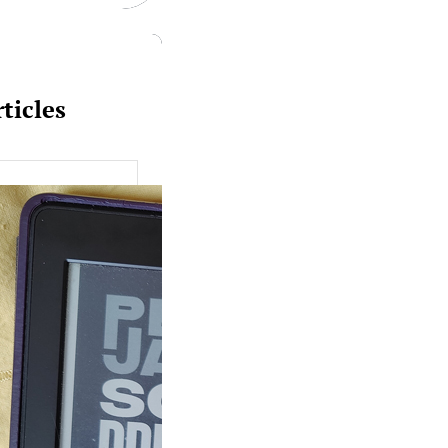
ticles
uquine #149