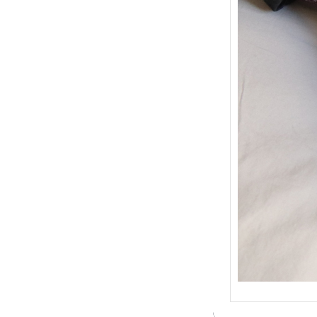
{Trico
: Je t
socqu
C’est 
conséc
j’organ