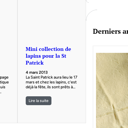
c
h
Derniers ar
Mini collection de
lapins pour la St
Patrick
4 mars 2013
 page
La Saint Patrick aura lieu le 17
utique
mars et chez les lapins, c’est
suis
déjà la fête, ils sont prêts à…
…
Lire la suite
Je bo