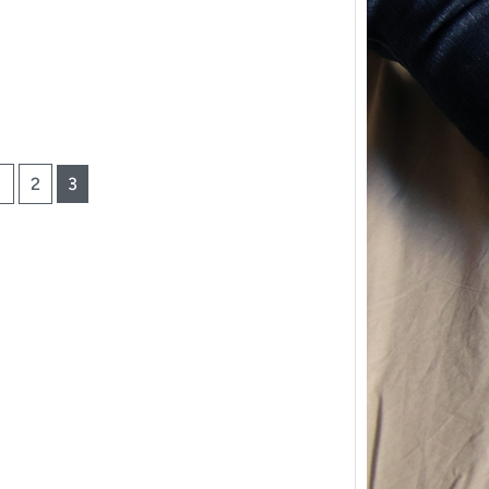
1
2
3
{Trico
power
Ce pat
initial
les me