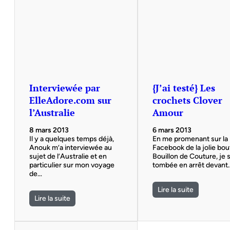
Interviewée par
{J’ai testé} Les
ElleAdore.com sur
crochets Clover
l’Australie
Amour
8 mars 2013
6 mars 2013
Il y a quelques temps déjà,
En me promenant sur la
Anouk m’a interviewée au
Facebook de la jolie bo
sujet de l’Australie et en
Bouillon de Couture, je 
particulier sur mon voyage
tombée en arrêt devant
de…
Lire la suite
Lire la suite