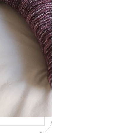
ot} Le défi 2026 :
icote mes
ettes
la 4ème année
cutive que
nise un défi de…