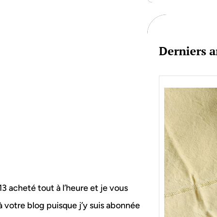
c
h
Derniers a
13 acheté tout à l’heure et je vous
à votre blog puisque j’y suis abonnée
Je bo