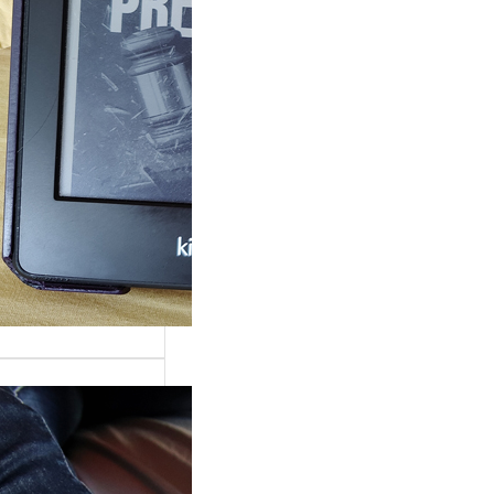
rande surprise, j’ai
gé dans la série
 Grace »…