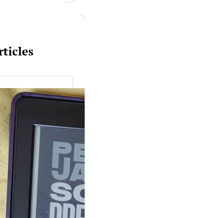
rticles
uquine #149