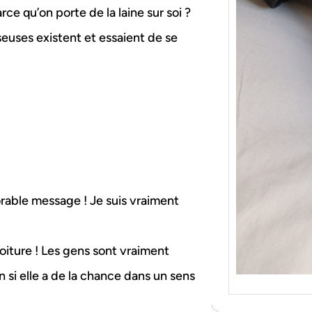
{Tric
arce qu’on porte de la laine sur soi ?
Je tr
socqu
sseuses existent et essaient de se
C’est 
consé
j’orga
rable message ! Je suis vraiment
voiture ! Les gens sont vraiment
 si elle a de la chance dans un sens