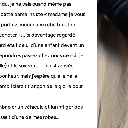
du, je ne vais quand même pas
s cette dame insiste « madame je vous
s portiez encore une robe tricotée
l’acheter ». J’ai davantage regardé
d était celui d’une enfant devant un
{Tric
ai répondu « passez chez nous ce soir je
powe
le) et le soir venu elle est arrivée
Ce pat
bonheur, mais j’espère qu’elle ne la
initia
membr
cambriolerait (rançon de la gloire pour
rioler un véhicule et lui infliger des
gissait d’une de mes robes….