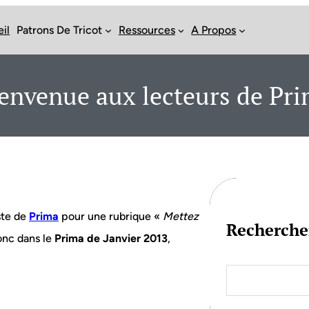
il
Patrons De Tricot
Ressources
A Propos
envenue aux lecteurs de Pr
iste de
Prima
pour une rubrique «
Mettez
Recherche
donc dans le
Prima de Janvier 2013
,
S
e
a
r