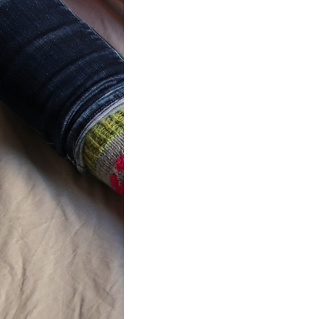
ot} Flower
r socks
ron a été
lement créé pour les
es de…