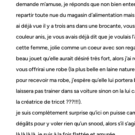
demande m’amuse, je réponds que non bien enten
repartir toute nue du magasin d’alimentation mai
ai déjà vue il y a trois ans dans une brocante, vou
couleur anis, je vous avais déjà dit que je voulais 
cette femme, jolie comme un coeur avec son regar
beau jouet qu’elle aurait désiré très fort, alors j’
vous offrirai une robe (la plus belle en laine naturel
pour recevoir ma robe, j’espère qu’elle lui portera 
laissera pas trainer dans sa voiture sinon on la lui 
la créatrice de tricot ???!!!).
je suis complètement surprise qu’ici on puisse camb
dégâts pour y voler rien qu’un snood, alors s’il s’a
là là là là, je suis à la fois flattée et amusée.