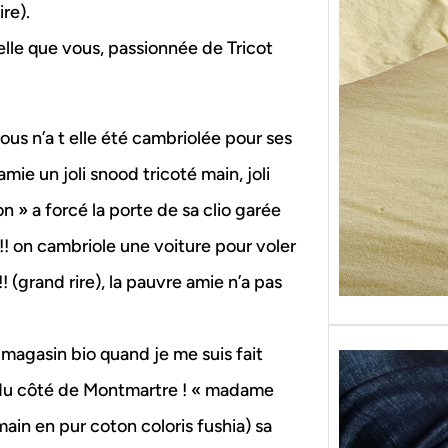
re).
Sans g
replon
 telle que vous, passionnée de Tricot
« Roy
ous n’a t elle été cambriolée pour ses
mie un joli snood tricoté main, joli
on » a forcé la porte de sa clio garée
!! on cambriole une voiture pour voler
 !! (grand rire), la pauvre amie n’a pas
 magasin bio quand je me suis fait
 du côté de Montmartre ! « madame
ain en pur coton coloris fushia) sa