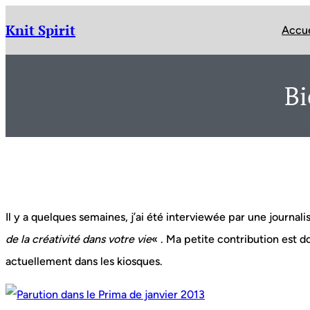
Aller
au
Knit Spirit
Accue
contenu
Bi
Il y a quelques semaines, j’ai été interviewée par une journal
de la créativité dans votre vie
« . Ma petite contribution est 
actuellement dans les kiosques.