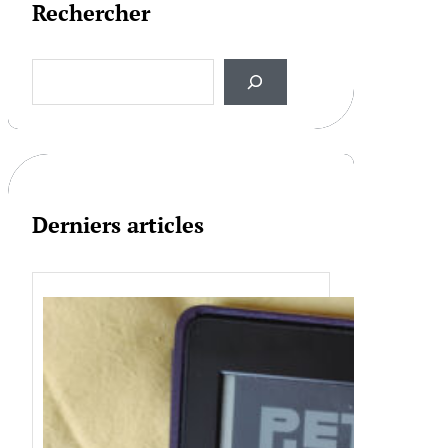
Rechercher
S
e
a
r
c
h
Derniers articles