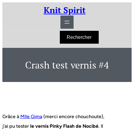
Aller
Knit Spirit
au
contenu
R
Rechercher
e
c
h
e
r
Crash test vernis #4
c
h
e
r
Grâce à
Mlle Gima
(merci encore chouchoute),
j’ai pu tester
le vernis Pinky Flash de Nocibé
. Il