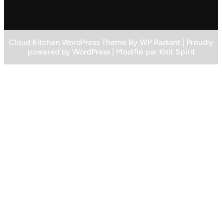
Cloud Kitchen WordPress Theme
By
WP Radiant
| Proudly
powered by
WordPress
| Modifié par
Knit Spirit