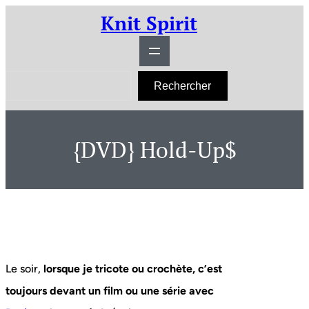
Aller
Knit Spirit
au
contenu
R
Rechercher
e
c
h
e
r
{DVD} Hold-Up$
c
h
e
r
Le soir,
lorsque je tricote ou crochète, c’est
toujours devant un film ou une série avec