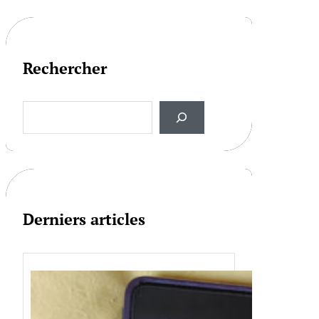
Rechercher
S
e
a
r
c
h
Derniers articles