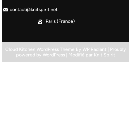
contact@knitspirit.net
Paris (France)
Cloud Kitchen WordPress Theme
By
WP Radiant
| Proudly
powered by
WordPress
| Modifié par
Knit Spirit