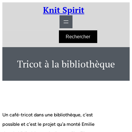
Aller
Knit Spirit
au
contenu
R
Rechercher
e
c
h
e
r
Tricot à la bibliothèque
c
h
e
r
Un café-tricot dans une bibliothèque, c’est
possible et c’est le projet qu’a monté Emilie