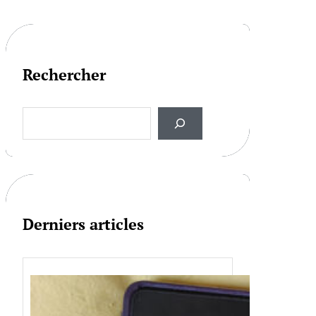
Rechercher
S
e
a
r
c
h
Derniers articles