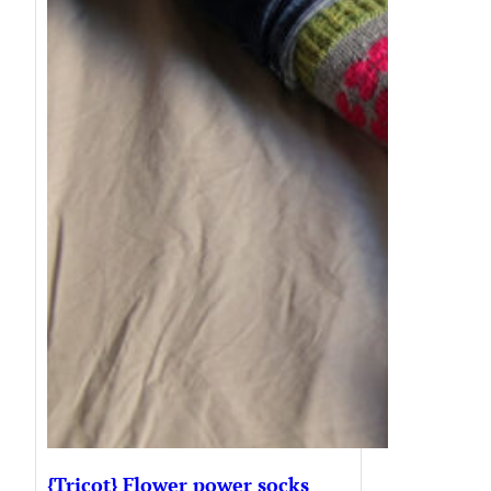
{Tricot} Flower power socks