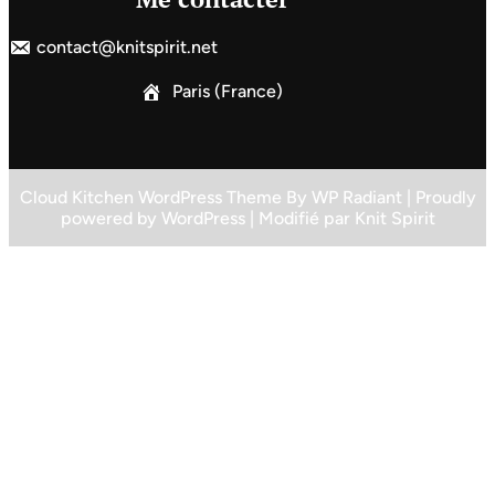
contact@knitspirit.net
Paris (France)
Cloud Kitchen WordPress Theme
By
WP Radiant
| Proudly
powered by
WordPress
| Modifié par
Knit Spirit