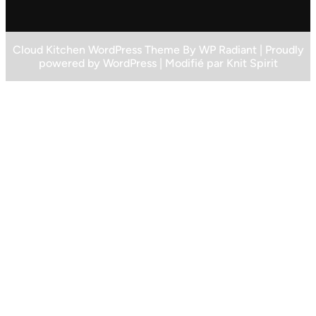
Cloud Kitchen WordPress Theme
By
WP Radiant
| Proudly
powered by
WordPress
| Modifié par
Knit Spirit