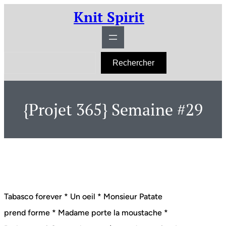
Aller
Knit Spirit
au
contenu
R
Rechercher
e
c
h
e
r
{Projet 365} Semaine #29
c
h
e
r
Tabasco forever * Un oeil * Monsieur Patate
prend forme * Madame porte la moustache *