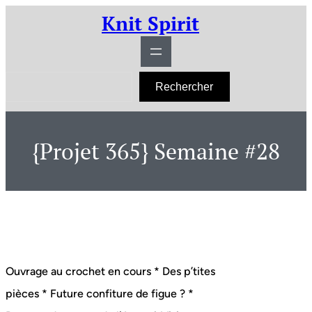
Aller
Knit Spirit
au
contenu
R
Rechercher
e
c
h
e
r
{Projet 365} Semaine #28
c
h
e
r
Ouvrage au crochet en cours * Des p’tites
pièces * Future confiture de figue ? *