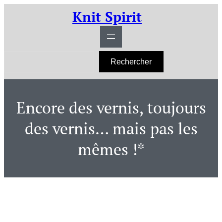
Aller
Knit Spirit
au
contenu
R
Rechercher
e
c
h
e
r
Encore des vernis, toujours
c
h
e
des vernis… mais pas les
r
mêmes !*