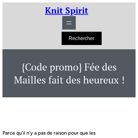
Aller
Knit Spirit
au
contenu
R
Rechercher
e
c
h
e
r
{Code promo} Fée des
c
h
e
Mailles fait des heureux !
r
Parce qu’il n’y a pas de raison pour que les