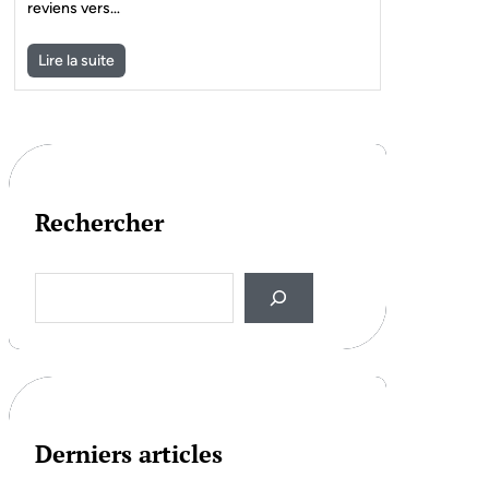
reviens vers…
Lire la suite
Rechercher
S
e
a
r
c
h
Derniers articles