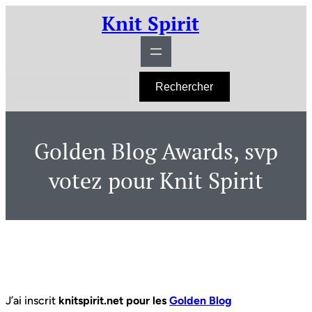
Aller
Knit Spirit
au
contenu
R
Rechercher
e
c
h
e
r
Golden Blog Awards, svp
c
h
e
votez pour Knit Spirit
r
J’ai inscrit
knitspirit.net pour les
Golden Blog