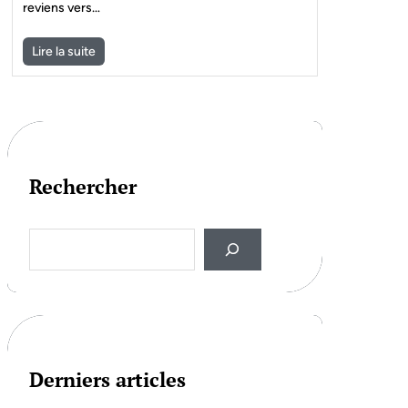
reviens vers…
Lire la suite
Rechercher
S
e
a
r
c
h
Derniers articles