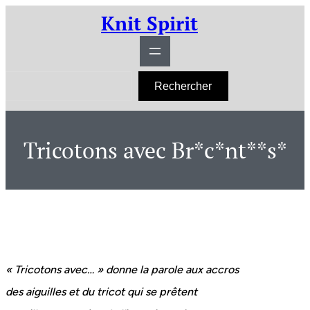
Aller
Knit Spirit
au
contenu
R
Rechercher
e
c
h
e
r
Tricotons avec Br*c*nt**s*
c
h
e
r
« Tricotons avec… » donne la parole aux accros
des aiguilles et du tricot qui se prêtent