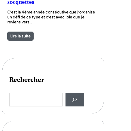
socquettes
C’est la 4ème année consécutive que j’organise
un défi de ce type et c’est avec joie que je
reviens vers…
Lire la suite
Rechercher
S
e
a
r
c
h