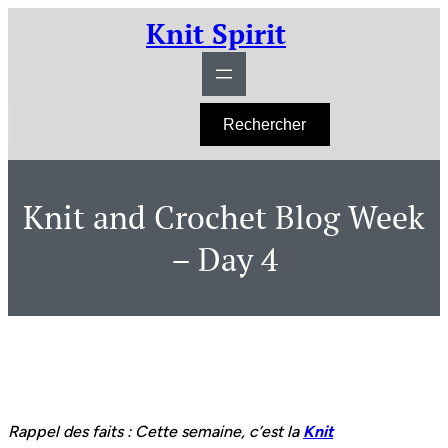
Aller
Knit Spirit
au
contenu
R
Rechercher
e
c
h
e
r
Knit and Crochet Blog Week
c
h
e
– Day 4
r
Rappel des faits : Cette semaine, c’est la
Knit