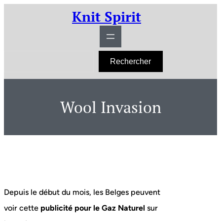
Aller
Knit Spirit
au
contenu
R
Rechercher
e
c
h
e
r
Wool Invasion
c
h
e
r
Depuis le début du mois, les Belges peuvent
voir cette
publicité pour le Gaz Naturel
sur