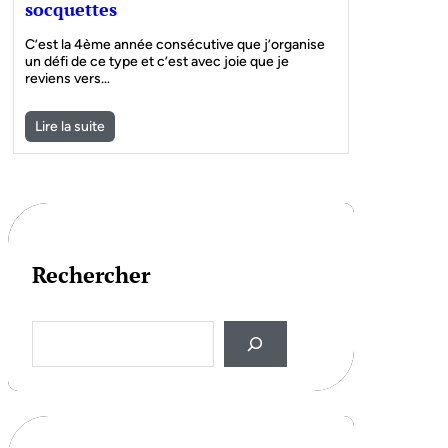
socquettes
C’est la 4ème année consécutive que j’organise
un défi de ce type et c’est avec joie que je
reviens vers…
Lire la suite
Rechercher
S
e
a
r
c
h