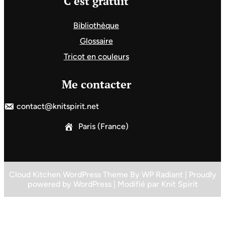
C’est gratuit
Bibliothèque
Glossaire
Tricot en couleurs
Me contacter
contact@knitspirit.net
Paris (France)
Cloud Kitchen WordPress Theme
By
WP Radiant
| Proudly
powered by
WordPress
| Modifié par
Knit Spirit