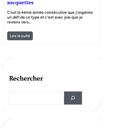
socquettes
C’est la 4ème année consécutive que j’organise
un défi de ce type et c’est avec joie que je
reviens vers…
Lire la suite
Rechercher
S
e
a
r
c
h