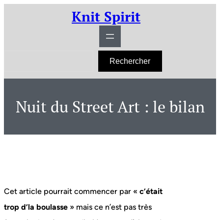
Aller
Knit Spirit
au
contenu
R
Rechercher
e
c
h
e
r
Nuit du Street Art : le bilan
c
h
e
r
Cet article pourrait commencer par «
c’était
trop d’la boulasse
» mais ce n’est pas très