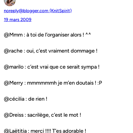
noreply@blogger.com (KnitSpirit)
19 mars 2009
@Mmm : à toi de l’organiser alors ! ^^
@rache : oui, c’est vraiment dommage !
@marilo : c’est vrai que ce serait sympa !
@Merry : mmmmmmh je m’en doutais ! :P
@cécilia : de rien !
@Dreiss : sacrilège, c’est le mot !
@Laëtitia : merci !!!! T’es adorable !