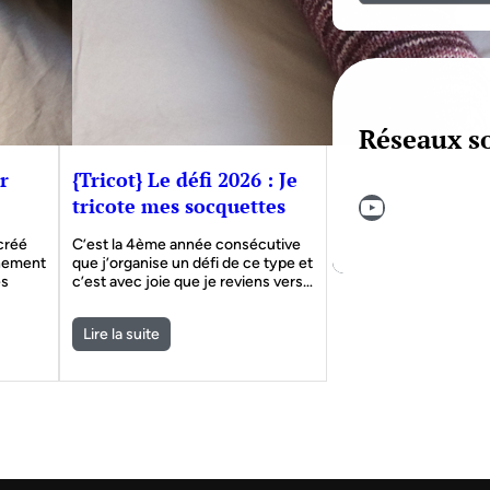
Réseaux s
r
{Tricot} Le défi 2026 : Je
YouTube
tricote mes socquettes
 créé
C’est la 4ème année consécutive
nnement
que j’organise un défi de ce type et
es
c’est avec joie que je reviens vers…
Lire la suite