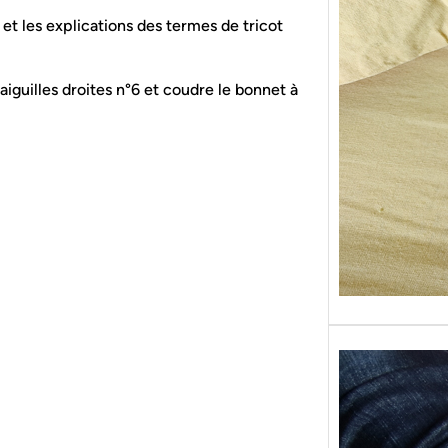
Sans g
et les explications des termes de tricot
replon
« Roy
guilles droites n°6 et coudre le bonnet à