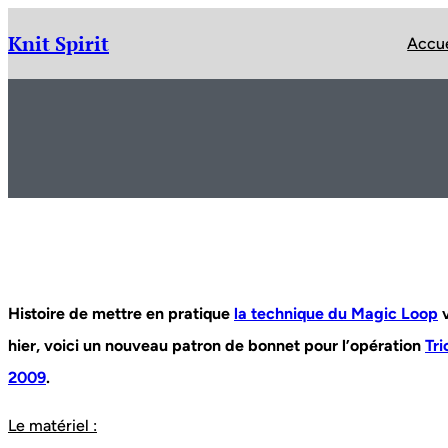
Aller
au
Knit Spirit
Accue
contenu
Histoire de mettre en pratique
la technique du Magic Loop
hier, voici un nouveau patron de bonnet pour l’opération
Tri
2009
.
Le matériel :