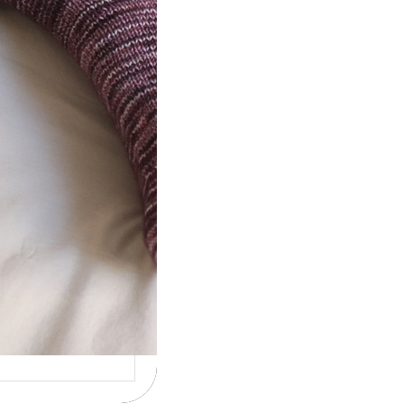
ot} Le défi 2026 :
icote mes
ettes
la 4ème année
cutive que
nise un défi de…