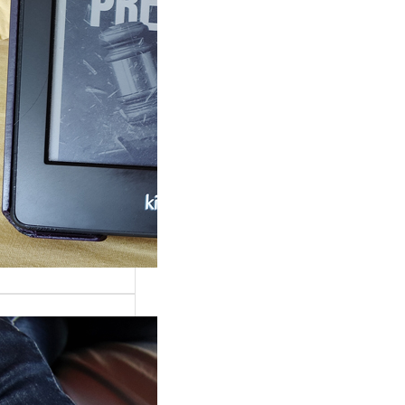
rande surprise, j’ai
gé dans la série
 Grace »…