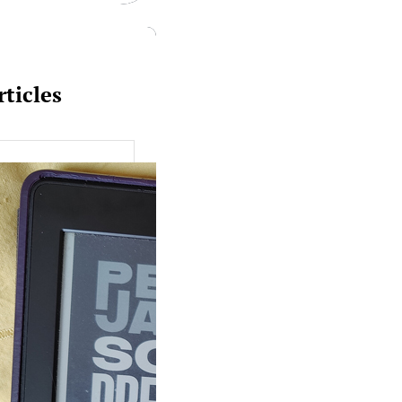
rticles
uquine #149