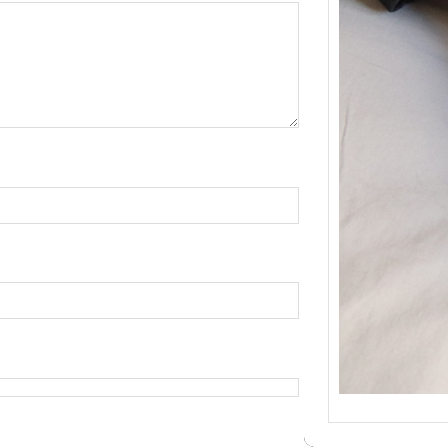
{Tric
Je tr
socqu
C’est 
consé
j’orga