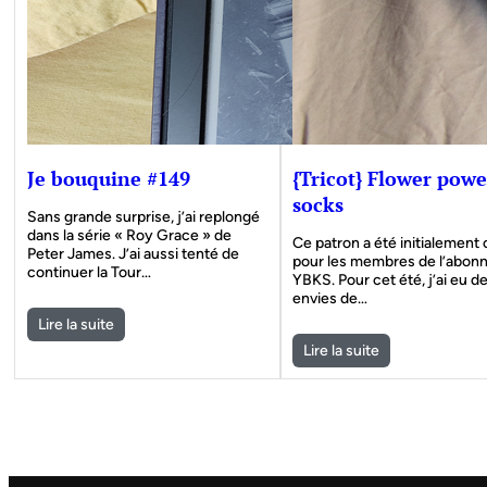
Je bouquine #149
{Tricot} Flower powe
socks
Sans grande surprise, j’ai replongé
dans la série « Roy Grace » de
Ce patron a été initialement
Peter James. J’ai aussi tenté de
pour les membres de l’abo
continuer la Tour…
YBKS. Pour cet été, j’ai eu d
envies de…
Lire la suite
Lire la suite