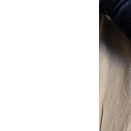
{Tric
powe
Ce pat
initia
membr