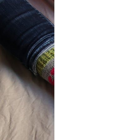
ot} Flower
r socks
ron a été
lement créé pour les
es de…