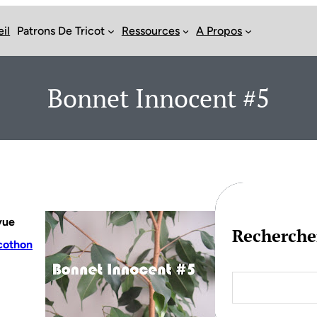
il
Patrons De Tricot
Ressources
A Propos
Bonnet Innocent #5
vue
Recherche
cothon
S
e
a
r