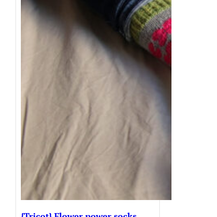
{Tricot} Flower power socks