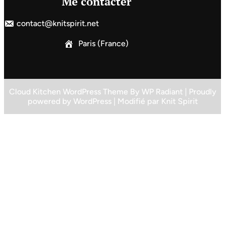
Me contacter
contact@knitspirit.net
Paris (France)
Cloud Kitchen WordPress Theme
By
WP Radiant
| Proudly
powered by
WordPress
| Modifié par
Knit Spirit