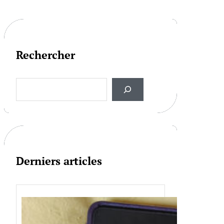
Rechercher
S
e
a
r
c
h
Derniers articles