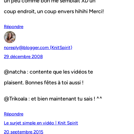
un peu comme bon me semblait XD un
coup endroit, un coup envers hihihi Merci!
Répondre
noreply@blogger.com (KnitSpirit)
29 décembre 2008
@natcha : contente que les vidéos te
plaisent. Bonnes fêtes à toi aussi !
@Trikoala : et bien maintenant tu sais ! ^^
Répondre
Le surjet simple en vidéo | Knit Spirit
20 septembre 2015