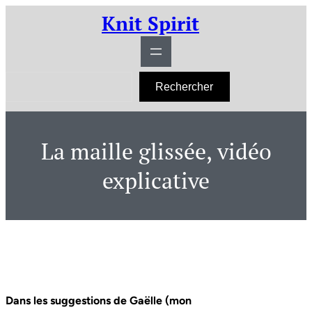
Aller
Knit Spirit
au
contenu
R
Rechercher
e
c
h
e
r
La maille glissée, vidéo
c
h
e
explicative
r
Dans les suggestions de Gaëlle (mon