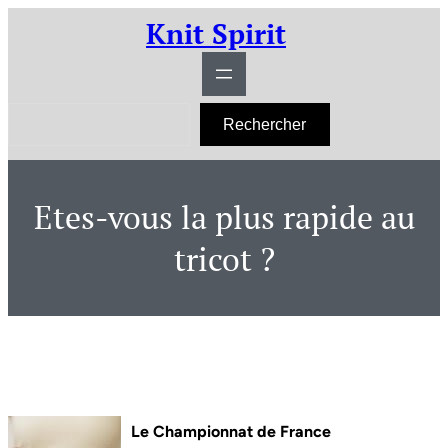
Aller
Knit Spirit
au
contenu
R
Rechercher
e
c
h
e
r
Etes-vous la plus rapide au
c
h
e
tricot ?
r
Le Championnat de France