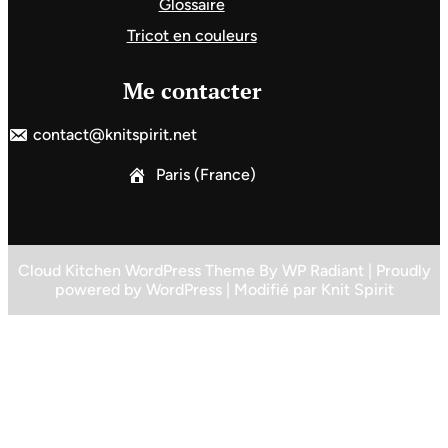
Glossaire
Tricot en couleurs
Me contacter
contact@knitspirit.net
Paris (France)
Cloud Kitchen WordPress Theme
By
WP Radiant
| Proudly
powered by
WordPress
| Modifié par
Knit Spirit