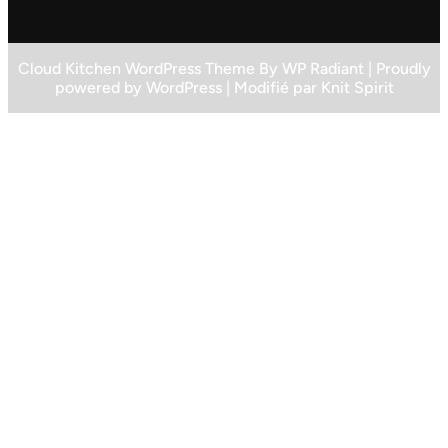
Cloud Kitchen WordPress Theme
By
WP Radiant
| Proudly
powered by
WordPress
| Modifié par
Knit Spirit