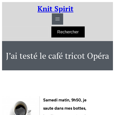
Aller
Knit Spirit
au
contenu
R
Rechercher
e
c
h
e
r
J’ai testé le café tricot Opéra
c
h
e
r
Samedi matin, 9h50, je
saute dans mes bottes,