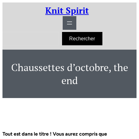
Aller
Knit Spirit
au
contenu
R
Rechercher
e
c
h
e
r
Chaussettes d’octobre, the
c
h
e
end
r
Tout est dans le titre ! Vous aurez compris que