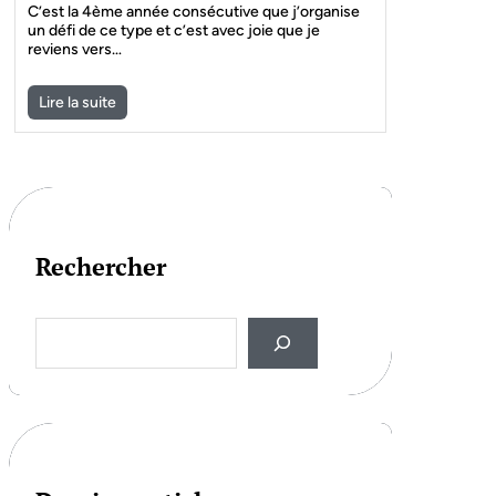
C’est la 4ème année consécutive que j’organise
un défi de ce type et c’est avec joie que je
reviens vers…
Lire la suite
Rechercher
S
e
a
r
c
h