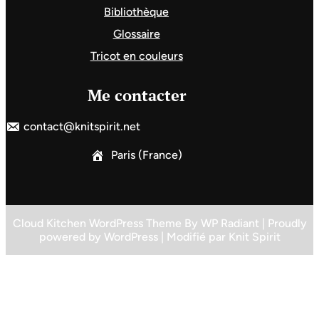
Bibliothèque
Glossaire
Tricot en couleurs
Me contacter
contact@knitspirit.net
Paris (France)
Cloud Kitchen WordPress Theme
By
WP Radiant
| Proudly
powered by
WordPress
| Modifié par
Knit Spirit