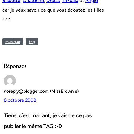
Biscotte
,
Chatonne
,
Dreiss
,
Trikoala
et
Angie
car je veux savoir ce que vous écoutez les filles
! ^^
musique
tag
Réponses
noreply@blogger.com (MissBrownie)
8 octobre 2008
Tiens, c’est marrant, je vais de ce pas
publier le même TAG :-D