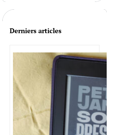
c
h
Derniers articles