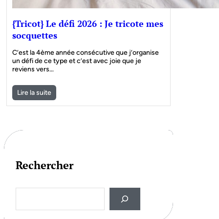
{Tricot} Le défi 2026 : Je tricote mes
socquettes
C’est la 4ème année consécutive que j’organise
un défi de ce type et c’est avec joie que je
reviens vers…
Lire la suite
Rechercher
S
e
a
r