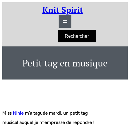
Aller
Knit Spirit
au
contenu
R
Rechercher
e
c
h
e
r
Petit tag en musique
c
h
e
r
Miss
Ninie
m’a taguée mardi, un petit tag
musical auquel je m’empresse de répondre !