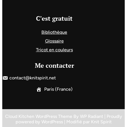
C’est gratuit
Bibliothèque
Glossaire
Tricot en couleurs
Me contacter
contact@knitspirit.net
Paris (France)
Cloud Kitchen WordPress Theme
By
WP Radiant
| Proudly
powered by
WordPress
| Modifié par
Knit Spirit