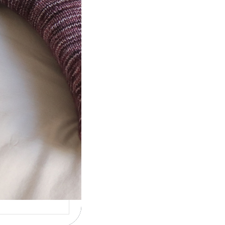
t} Le défi 2026
ricote mes
ettes
la 4ème année
utive que
ise un défi de…