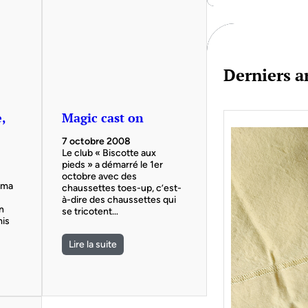
c
h
Derniers ar
,
Magic cast on
7 octobre 2008
Le club « Biscotte aux
pieds » a démarré le 1er
octobre avec des
 ma
chaussettes toes-up, c’est-
à-dire des chaussettes qui
en
se tricotent…
mis
Lire la suite
Je bo