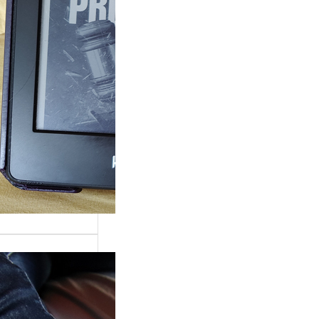
ande surprise, j’ai
é dans la série
Grace »…