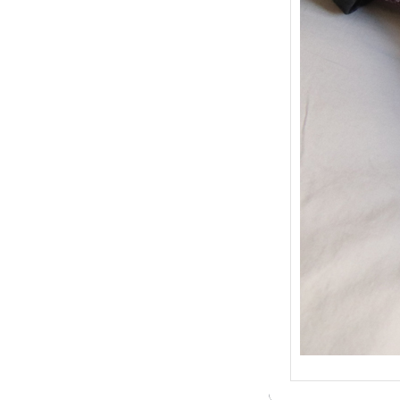
{Trico
: Je t
socqu
C’est 
conséc
j’organ