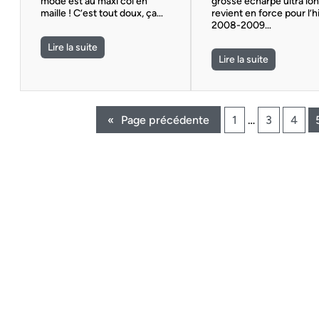
mode est au maxi col en
grosse écharpe ultra lo
maille ! C’est tout doux, ça…
revient en force pour l’h
2008-2009…
Lire la suite
Lire la suite
«
Page précédente
1
…
3
4