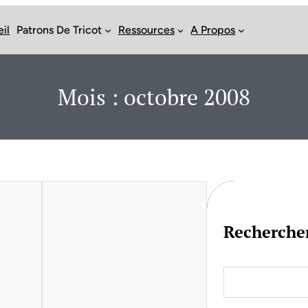
il
Patrons De Tricot
Ressources
A Propos
Mois :
octobre 2008
Recherche
S
e
a
r