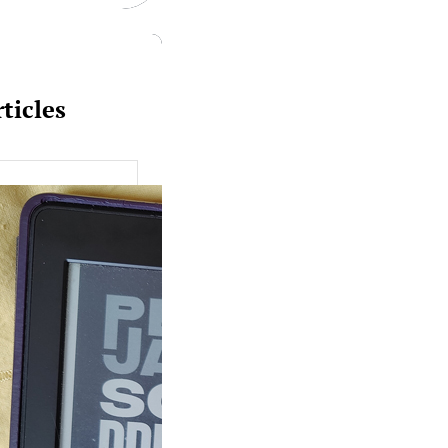
ticles
uquine #149