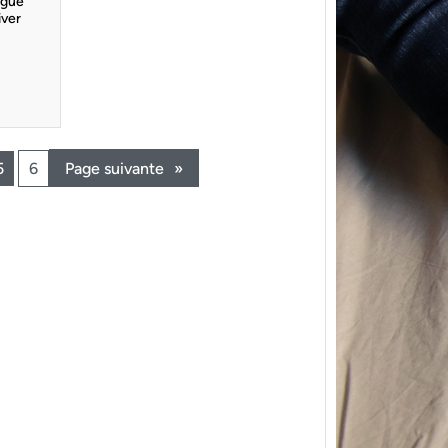
ngue
iver
5
6
Page suivante
»
{Trico
power
Ce pat
initial
les me