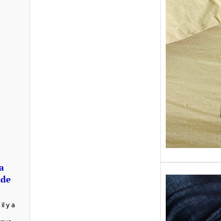
Sans gr
replong
« Roy 
a
ade
il y a