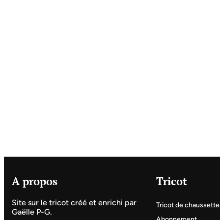
A propos
Tricot
Site sur le tricot créé et enrichi par
Tricot de chaussette
Gaëlle P-G.
Abonnement