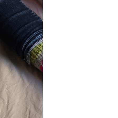
t} Flower
 socks
ron a été
ement créé pour
mbres de…