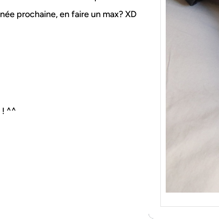
{Tric
Je tr
’année prochaine, en faire un max? XD
socqu
C’est 
consé
j’orga
 ! ^^