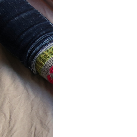
ot} Flower
r socks
ron a été
lement créé pour les
es de…