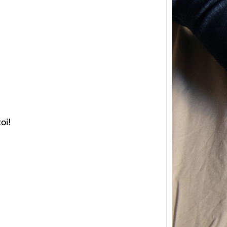
{Tric
powe
oi!
Ce pat
initia
membr