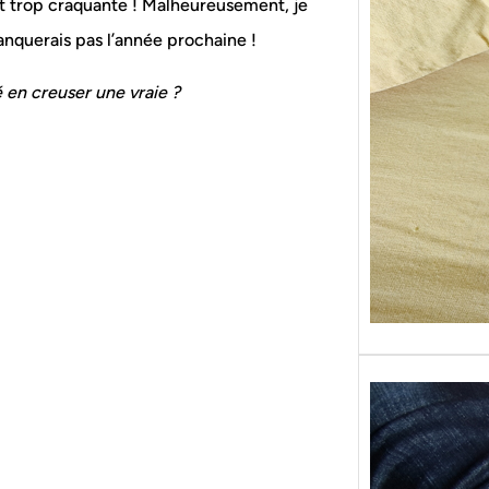
 est trop craquante ! Malheureusement, je
Sans g
replon
manquerais pas l’année prochaine !
« Roy
é en creuser une vraie ?