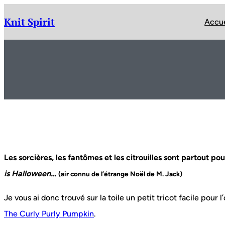
Aller
au
Knit Spirit
Accue
contenu
Les sorcières, les fantômes et les citrouilles sont partout po
is Halloween…
(air connu de l’étrange Noël de M. Jack)
Je vous ai donc trouvé sur la toile un petit tricot facile pour
The Curly Purly Pumpkin
.