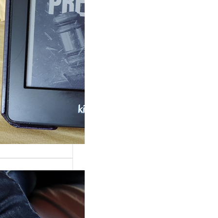
rande surprise, j’ai
gé dans la série
 Grace »…