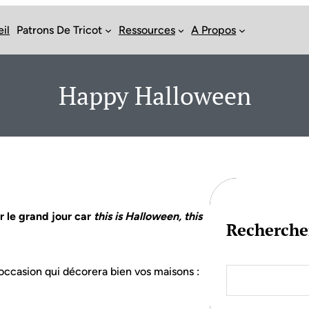
il
Patrons De Tricot
Ressources
A Propos
Happy Halloween
ur le grand jour car
this is Halloween, this
Recherche
S
 l’occasion qui décorera bien vos maisons :
e
a
r