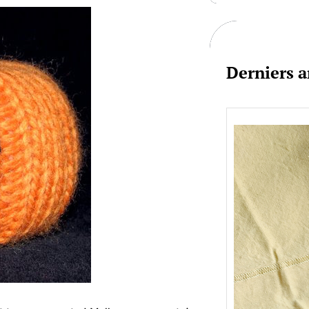
c
h
Derniers a
Je bo