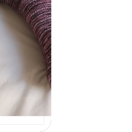
ot} Le défi 2026 :
icote mes
ettes
la 4ème année
cutive que
nise un défi de…