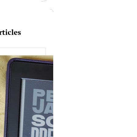
rticles
uquine #149