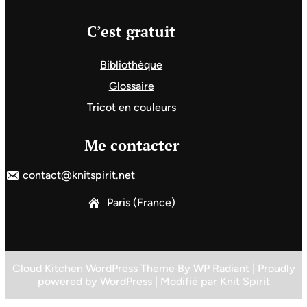
C’est gratuit
Bibliothèque
Glossaire
Tricot en couleurs
Me contacter
contact@knitspirit.net
Paris (France)
Cloud Kitchen WordPress Theme
By
WP Radiant
| Proudly
powered by
WordPress
| Modifié par
Knit Spirit