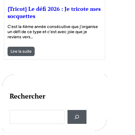
{Tricot} Le défi 2026 : Je tricote mes
socquettes
C’est la 4ème année consécutive que j’organise
un défi de ce type et c’est avec joie que je
reviens vers…
Lire la suite
Rechercher
S
e
a
r
c