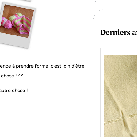
c
h
Derniers a
nce à prendre forme, c’est loin d’être
chose ! ^^
 autre chose !
Je bo