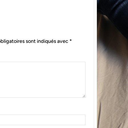
bligatoires sont indiqués avec
*
{Tric
powe
Ce pat
initia
membr