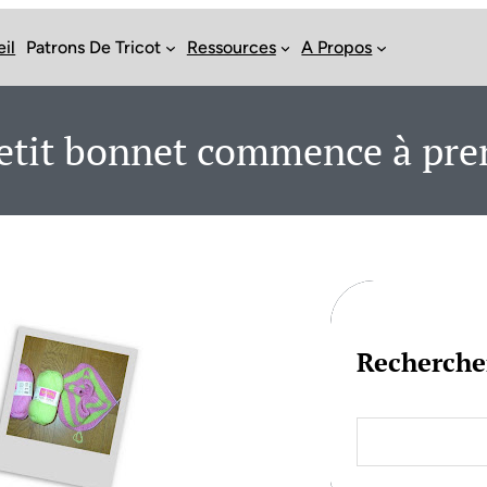
il
Patrons De Tricot
Ressources
A Propos
petit bonnet commence à pre
Recherche
S
e
a
r