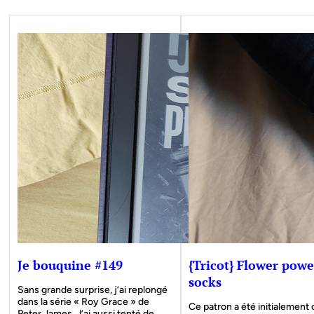
Je bouquine #149
{Tricot} Flower powe
socks
Sans grande surprise, j’ai replongé
dans la série « Roy Grace » de
Ce patron a été initialement
Peter James. J’ai aussi tenté de