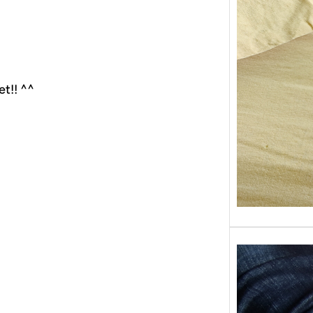
Sans g
replon
« Roy
et!! ^^