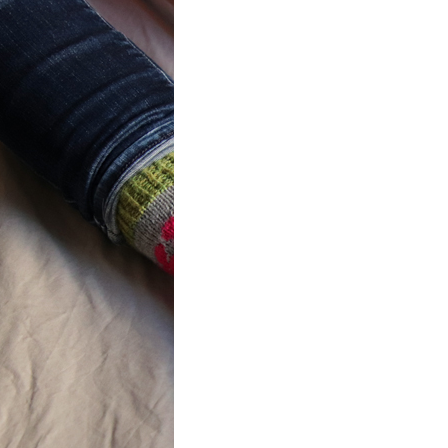
ot} Flower
r socks
ron a été
lement créé pour les
es de…