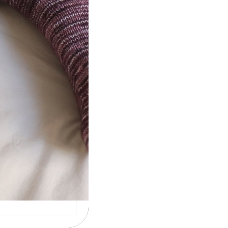
ot} Le défi 2026 :
icote mes
ettes
la 4ème année
cutive que
nise un défi de…