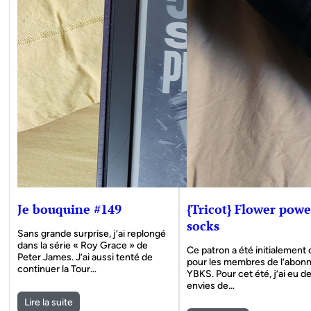
Je bouquine #149
{Tricot} Flower powe
socks
Sans grande surprise, j’ai replongé
dans la série « Roy Grace » de
Ce patron a été initialement
Peter James. J’ai aussi tenté de
pour les membres de l’abo
continuer la Tour…
YBKS. Pour cet été, j’ai eu d
envies de…
Lire la suite