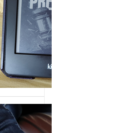
rande surprise, j’ai
gé dans la série
 Grace »…