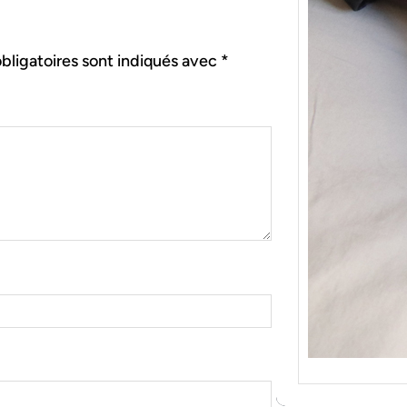
{Tric
Je tr
socqu
bligatoires sont indiqués avec
*
C’est 
consé
j’orga