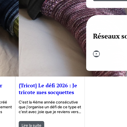
Réseaux s
YouTube
r
{Tricot} Le défi 2026 : Je
tricote mes socquettes
 créé
C’est la 4ème année consécutive
nnement
que j’organise un défi de ce type et
es
c’est avec joie que je reviens vers…
Lire la suite