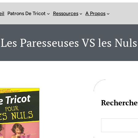
il
Patrons De Tricot
Ressources
A Propos
Les Paresseuses VS les Nuls
Recherche
S
e
a
r