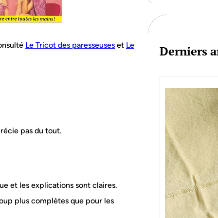
c
h
consulté
Le Tricot des paresseuses
et
Le
Derniers a
précie pas du tout.
e et les explications sont claires.
ucoup plus complètes que pour les
Je bo