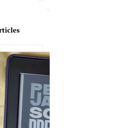
rticles
uquine #149