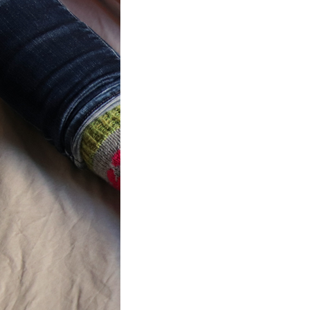
ot} Flower
r socks
ron a été
lement créé pour les
es de…