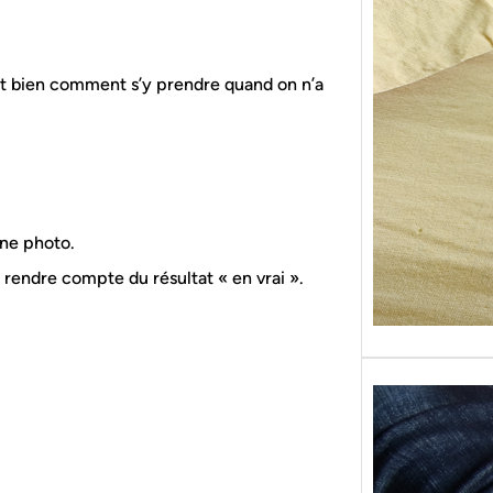
Sans g
replon
« Roy
t bien comment s’y prendre quand on n’a
une photo.
rendre compte du résultat « en vrai ».