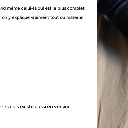
uand même celui-là qui est le plus complet.
ar on y explique vraiment tout du matériel
{Tric
powe
Ce pat
initia
membr
r les nuls existe aussi en version