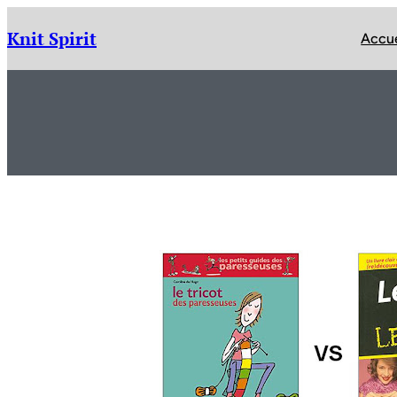
Aller
au
Knit Spirit
Accue
contenu