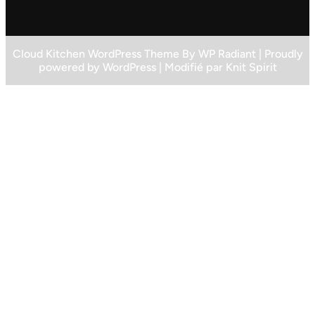
Cloud Kitchen WordPress Theme
By
WP Radiant
| Proudly
powered by
WordPress
| Modifié par
Knit Spirit