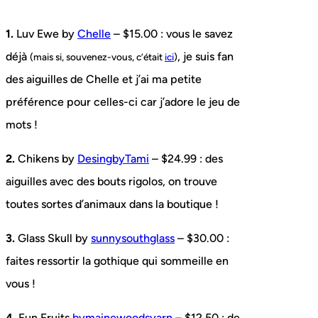
1.
Luv Ewe by
Chelle
– $15.00 : vous le savez
déjà
, je suis fan
(mais si, souvenez-vous, c’était
ici
)
des aiguilles de Chelle et j’ai ma petite
préférence pour celles-ci car j’adore le jeu de
mots !
2.
Chikens by
DesingbyTami
– $24.99 : des
aiguilles avec des bouts rigolos, on trouve
toutes sortes d’animaux dans la boutique !
3.
Glass Skull by
sunnysouthglass
– $30.00 :
faites ressortir la gothique qui sommeille en
vous !
4.
Fun Fruits
bymainewoodsyarn
– $12.50 : de