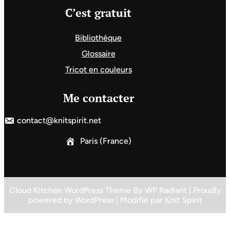
C’est gratuit
Bibliothèque
Glossaire
Tricot en couleurs
Me contacter
contact@knitspirit.net
Paris (France)
Cloud Kitchen WordPress Theme
By
WP Radiant
| Proudly
powered by
WordPress
| Modifié par
Knit Spirit