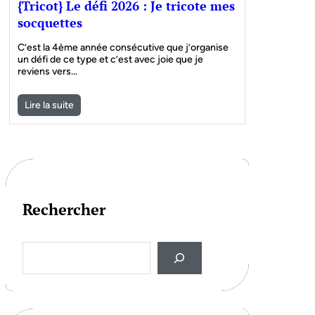
{Tricot} Le défi 2026 : Je tricote mes
socquettes
C’est la 4ème année consécutive que j’organise
un défi de ce type et c’est avec joie que je
reviens vers…
Lire la suite
Rechercher
S
e
a
r
c
h