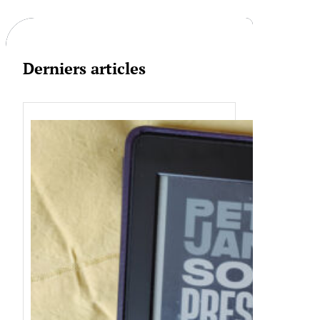
c
h
Derniers articles