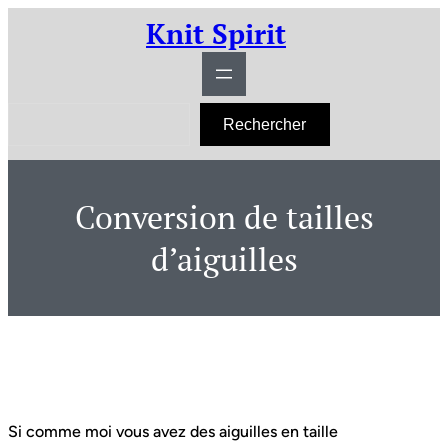
Aller
Knit Spirit
au
contenu
R
Rechercher
e
c
h
e
r
Conversion de tailles
c
h
e
d’aiguilles
r
Si comme moi vous avez des aiguilles en taille