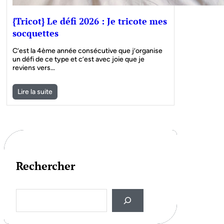
{Tricot} Le défi 2026 : Je tricote mes
socquettes
C’est la 4ème année consécutive que j’organise
un défi de ce type et c’est avec joie que je
reviens vers…
Lire la suite
Rechercher
S
e
a
r