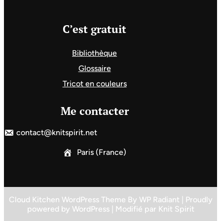
C’est gratuit
Bibliothèque
Glossaire
Tricot en couleurs
Me contacter
contact@knitspirit.net
Paris (France)
Cloud Kitchen WordPress Theme
By
WP Radiant
| Proudly
powered by
WordPress
| Modifié par
Knit Spirit